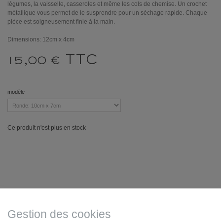
légumes, la vaisselle, casseroles et même les cols de chemise. Un crochet
métallique vous permet de le susprendre pour un séchage rapide. Chaque
pièce est soigneusement finie à la main.
Dimensions: 12cm x 4cm
TTC
15,00 €
modèle
Ce produit n'est plus en stock
Mentions légales
Gestion des cookies